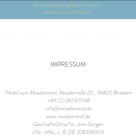
Kommt als Gäste, geht als Freunde!
- Derzeit nur mit Frühstück -
IMMER
ANGEBOTE
GALERIE
AKTIVITÄTEN
IMPRESSUM
"Hotel zum Moselstrand, Moselstraße 20 , 56820 Briedern
+49 (0) 2673/1748
info@moselstrand.de
www.moselstrand.de
Geschäftsführer*in: Jens Görgen
USt-IdNr., z. B. DE 328358305